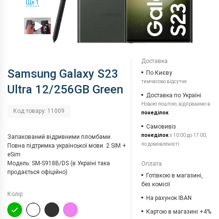
Ще 1
Доставка
Samsung Galaxy S23
По Києву
тимчасово відсутня
Ultra 12/256GB Green
Доставка по Україні
Новою поштою, відправимо в
Код товару: 11009
понеділок
Самовивіз
понеділок
з 10:00 до 17:00,
Запакований відривними пломбами.
по домовленості
Повна підтримка української мови. 2 SIM +
eSim
Модель: SM-S918B/DS (в Україні така
Оплата
продається офіційно)
Готівкою в магазині,
без комісії
Колір
На рахунок IBAN
Картою в магазині +4%