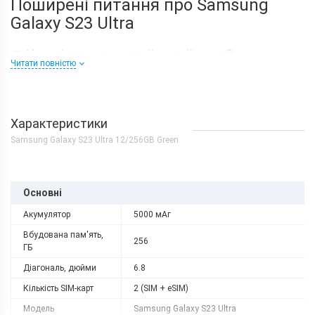
Поширені питання про Samsung
Galaxy S23 Ultra
▼
Чи є підтримка української мови?
Читати повністю
▼
Чи є в ньому підтримка eSIM?
▼
Чи є запис дзвінків у Samsung Galaxy S23
Характеристики
Ultra?
Samsung Galaxy S23 Ultra 12/256GB Green
Відео розпаковки
Основні
Акумулятор
5000 мАг
Вбудована пам'ять,
256
ГБ
Діагональ, дюйми
6.8
Кількість SIM-карт
2 (SIM + eSIM)
Модель
Samsung Galaxy S23 Ultra