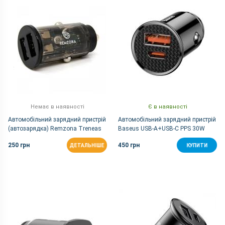
Немає в наявності
Є в наявності
Автомобільний зарядний пристрій
Автомобільний зарядний пристрій
(автозарядка) Remzona Treneas
Baseus USB-A+USB-C PPS 30W
12W |2USB, 2.4A, 12W | Чорний
PD3.0, QC4.0+, SCP, QC3.0, AFC -
250 грн
450 грн
ДЕТАЛЬНІШЕ
КУПИТИ
Black