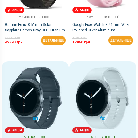
АКЦІЯ
АКЦІЯ
Немає в наявності
Немає в наявності
Garmin Fenix 8 51mm Solar
Google Pixel Watch 3 41 mm Wi-Fi
Sapphire Carbon Gray DLC Titanium
Polished Silver Aluminum
Case/Rose Quartz Active Band
46630 грн
14260 грн
ДЕТАЛЬНІШЕ
ДЕТАЛЬНІШЕ
42390 грн
12960 грн
КУПИТИ
КУПИТИ
АКЦІЯ
АКЦІЯ
Є в наявності
Є в наявності