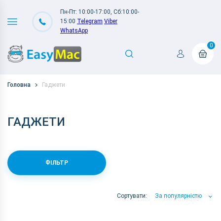
Пн-Пт: 10:00-17:00, Сб:10:00-
15:00
Telegram
Viber
WhatsApp
0
Головна
Гаджети
ГАДЖЕТИ
ФІЛЬТР
Сортувати:
За популярністю
За популярністю
За ціною
За Назвою А-Я