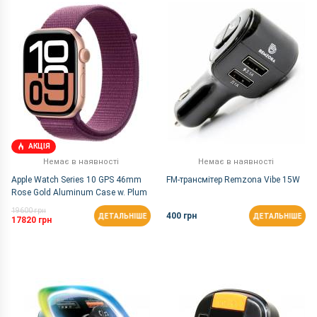
За Назвою Я-А
АКЦІЯ
Немає в наявності
Немає в наявності
Apple Watch Series 10 GPS 46mm
FM-трансмітер Remzona Vibe 15W
Rose Gold Aluminum Case w. Plum
Sport Loop (MWWV3)
19600 грн
400 грн
ДЕТАЛЬНІШЕ
ДЕТАЛЬНІШЕ
17820 грн