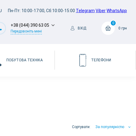
U
Пн-Пт: 10:00-17:00, Сб:10:00-15:00
Telegram
Viber
WhatsApp
0
+38 (044) 390 63 05
ВХІД
0 грн
Передзвоніть мені
ПОБУТОВА ТЕХНІКА
ТЕЛЕФОНИ
Сортувати:
За популярністю
За популярністю
За ціною