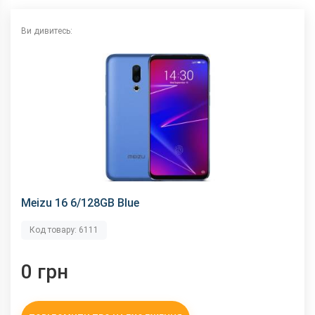
NFC
немає
Wi-Fi
802.11 a/b/g/n/ас, 2.4 + 5 ГГц
Ви дивитесь:
Інтерфейсний роз'єм
Type-C
Аудіороз'єм
3.5 мм
Характеристики та комплектацію товару виробник може
змінити без повідомлення.
Meizu 16 6/128GB Blue
Код товару: 6111
0 грн