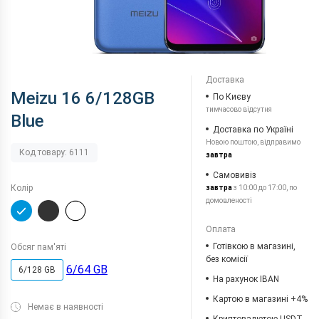
Доставка
Meizu 16 6/128GB
По Києву
тимчасово відсутня
Blue
Доставка по Україні
Новою поштою, відправимо
Код товару: 6111
завтра
Самовивіз
Колір
завтра
з 10:00 до 17:00, по
домовленості
Оплата
Готівкою в магазині,
Обсяг пам'яті
без комісії
6/64 GB
6/128 GB
На рахунок IBAN
Картою в магазині +4%
Немає в наявності