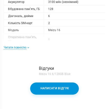
Акумулятор
3100 мАч (незнімний)
Вбудована пам'ять, ГБ
128
Діагональ, дюйми
6
Кількість SIM-карт
2
Модель
Meizu 16
Оперативна пам'ять,
6
ГБ
Читати повністю
Роздільна здатність
2160x1080
Слот розширення
немає
Тип матриці
Super AMOLED
Відгуки
Процесор
Meizu 16 6/128GB Blue
Кількість ядер
8
Qualcomm Snapdragon 710 + Adreno
Процесор
НАПИСАТИ ВІДГУК
616
Частота, GHz
2x2.2 + 6х1.7
Камера