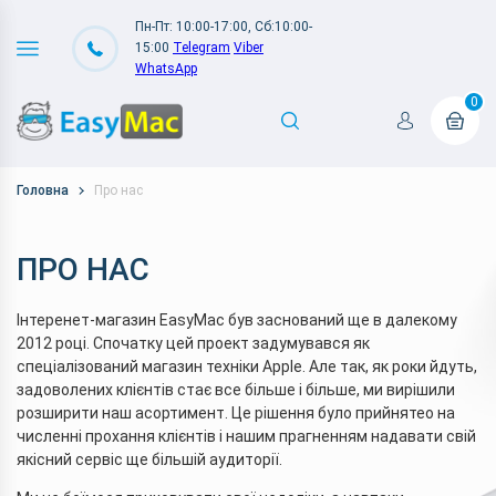
Пн-Пт: 10:00-17:00, Сб:10:00-
15:00
Telegram
Viber
WhatsApp
0
Головна
Про нас
ПРО НАС
Інтеренет-магазин EasyMac був заснований ще в далекому
2012 році. Спочатку цей проект задумувався як
спеціалізований магазин техніки Apple. Але так, як роки йдуть,
задоволених клієнтів стає все більше і більше, ми вирішили
розширити наш асортимент. Це рішення було прийнятео на
численні прохання клієнтів і нашим прагненням надавати свій
якісний сервіс ще більшій аудиторії.