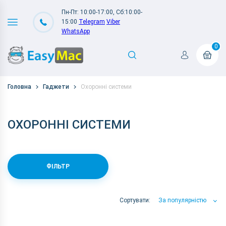
Пн-Пт: 10:00-17:00, Сб:10:00-
15:00
Telegram
Viber
WhatsApp
0
Головна
Гаджети
Охоронні системи
ОХОРОННІ СИСТЕМИ
ФІЛЬТР
Сортувати:
За популярністю
За популярністю
За ціною
За Назвою А-Я