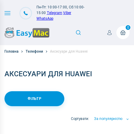
Пн-Пт: 10:00-17:00, Сб:10:00-
15:00
Telegram
Viber
WhatsApp
0
Головна
Телефони
Аксесуари для Huawei
АКСЕСУАРИ ДЛЯ HUAWEI
ФІЛЬТР
Сортувати:
За популярністю
За популярністю
За ціною
За Назвою А-Я