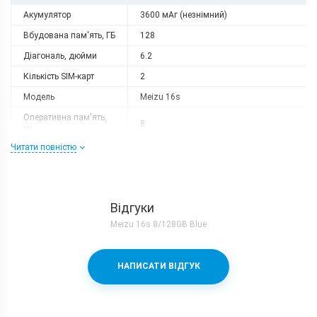
Акумулятор
3600 мАг (незнімний)
Вбудована пам'ять, ГБ
128
Діагональ, дюйми
6.2
Кількість SIM-карт
2
Модель
Meizu 16s
Оперативна пам'ять,
8
ГБ
Читати повністю
Роздільна здатність
2232x1080
Слот розширення
немає
Тип матриці
AMOLED
Відгуки
Процесор
Meizu 16s 8/128GB Blue
Кількість ядер
8
Qualcomm Snapdragon 855 + Adreno
Процесор
НАПИСАТИ ВІДГУК
640
Частота, GHz
1x2.84 + 3x2.42 + 4x1.78
Камера