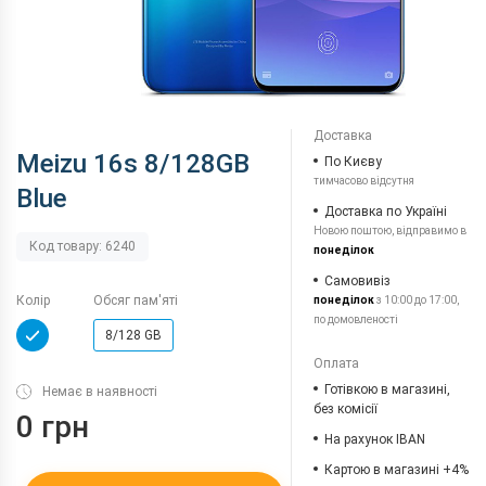
Доставка
Meizu 16s 8/128GB
По Києву
тимчасово відсутня
Blue
Доставка по Україні
Новою поштою, відправимо в
Код товару: 6240
понеділок
Самовивіз
Колір
Обсяг пам'яті
понеділок
з 10:00 до 17:00,
по домовленості
8/128 GB
Оплата
Готівкою в магазині,
Немає в наявності
без комісії
0 грн
На рахунок IBAN
Картою в магазині +4%