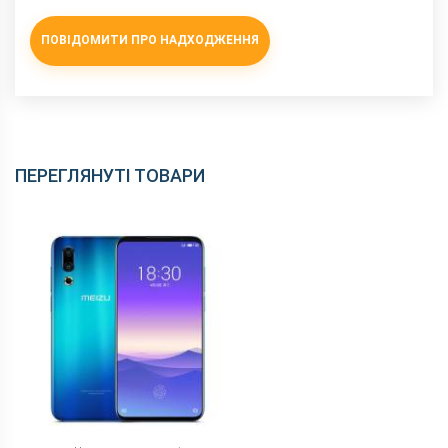
NFC
є
ПОВІДОМИТИ ПРО НАДХОДЖЕННЯ
Wi-Fi
802.11 a/b/g/n/ас, 2.4 + 5 ГГц
Інтерфейсний роз'єм
Type-C
Аудіороз'єм
немає
Характеристики та комплектацію товару виробник може
змінити без повідомлення.
ПЕРЕГЛЯНУТІ ТОВАРИ