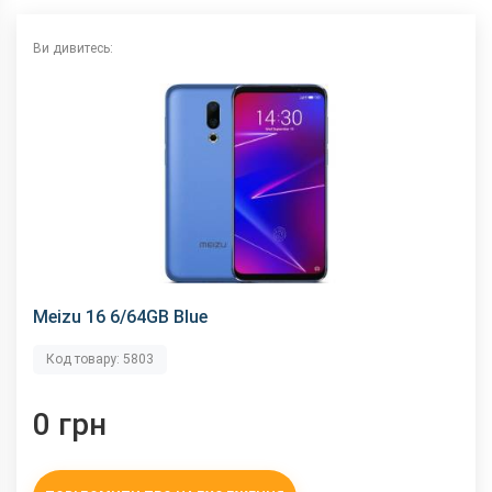
NFC
немає
Wi-Fi
802.11 a/b/g/n/ас, 2.4 + 5 ГГц
Ви дивитесь:
Інтерфейсний роз'єм
Type-C
Аудіороз'єм
3.5 мм
Характеристики та комплектацію товару виробник може
змінити без повідомлення.
Meizu 16 6/64GB Blue
Код товару: 5803
0 грн