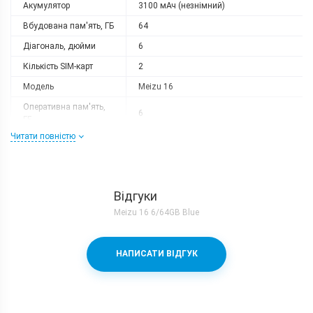
Акумулятор
3100 мАч (незнімний)
Вбудована пам'ять, ГБ
64
Діагональ, дюйми
6
Кількість SIM-карт
2
Модель
Meizu 16
Оперативна пам'ять,
6
ГБ
Читати повністю
Роздільна здатність
2160x1080
Слот розширення
немає
Тип матриці
Super AMOLED
Відгуки
Процесор
Meizu 16 6/64GB Blue
Кількість ядер
8
Qualcomm Snapdragon 710 + Adreno
Процесор
НАПИСАТИ ВІДГУК
616
Частота, GHz
2x2.2 + 6х1.7
Камера