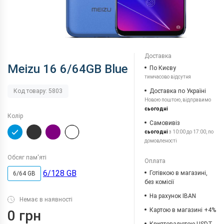
Доставка
Meizu 16 6/64GB Blue
По Києву
тимчасово відсутня
Доставка по Україні
Код товару: 5803
Новою поштою, відправимо
сьогодні
Колір
Самовивіз
сьогодні
з 10:00 до 17:00, по
домовленості
Обсяг пам'яті
Оплата
6/128 GB
Готівкою в магазині,
6/64 GB
без комісії
На рахунок IBAN
Немає в наявності
Картою в магазині +4%
0 грн