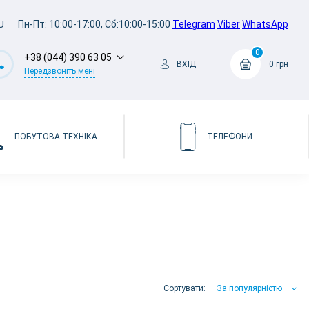
U
Пн-Пт: 10:00-17:00, Сб:10:00-15:00
Telegram
Viber
WhatsApp
0
+38 (044) 390 63 05
ВХІД
0 грн
Передзвоніть мені
ПОБУТОВА ТЕХНІКА
ТЕЛЕФОНИ
Сортувати:
За популярністю
За популярністю
За ціною