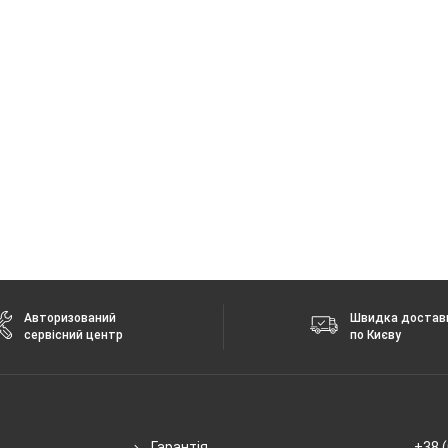
Авторизований
Швидка достав
сервісний центр
по Києву
Гарантія
+38 (