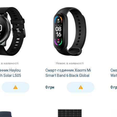
 в наявності
Немає в наявності
нник Haylou
Смарт-годинник Xiaomi Mi
Сма
h Solar LS05
Smart Band 6 Black Global
Wat
Version
0 грн
0 г
ДЕТАЛЬНІШЕ
ДЕТАЛЬНІШЕ