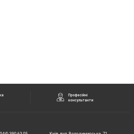
ка
Професійні
консультанти
044) 390 63 05
Київ, вул. Володимирська, 71