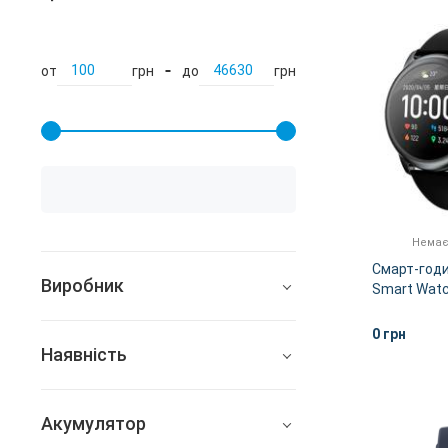
от
грн
до
грн
Немає
Смарт-годи
Виробник
Smart Watc
Black
Amazfit
0 грн
Наявність
Apple
Всі
Baseus
Акумулятор
В наявності
BLUETTI