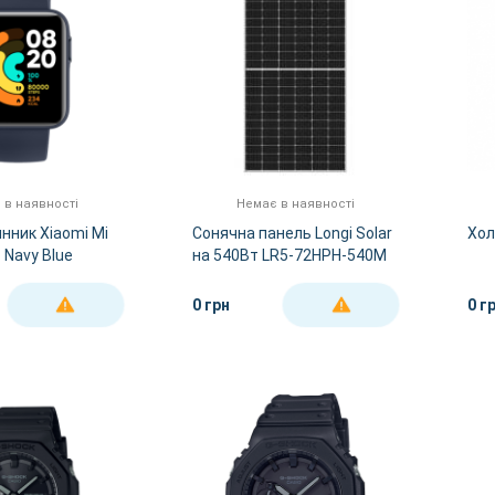
 в наявності
Немає в наявності
нник Xiaomi Mi
Сонячна панель Longi Solar
Хол
- Navy Blue
на 540Вт LR5-72HPH-540M
0 грн
0 г
ДЕТАЛЬНІШЕ
ДЕТАЛЬНІШЕ