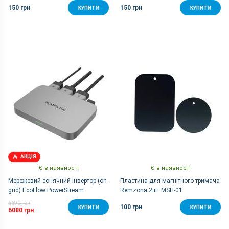
150 грн
150 грн
КУПИТИ
КУПИТИ
АКЦІЯ
Є в наявності
Є в наявності
Мережевий сонячний інвертор (on-
Пластина для магнітного тримача
grid) EcoFlow PowerStream
Remzona 2шт MSH-01
Microinverter 600W
6690 грн
100 грн
КУПИТИ
КУПИТИ
6080 грн