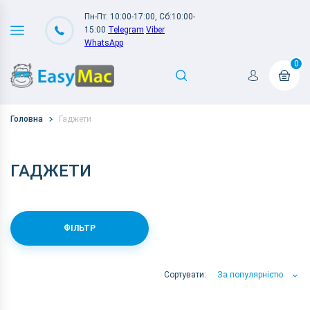
Пн-Пт: 10:00-17:00, Сб:10:00-
15:00
Telegram
Viber
WhatsApp
0
Головна
Гаджети
ГАДЖЕТИ
ФІЛЬТР
Сортувати:
За популярністю
За популярністю
За ціною
За Назвою А-Я