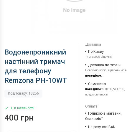
Доставка
Водонепроникний
По Києву
тимчасово відсутня
настінний тримач
Доставка по Україні
для телефону
Новою поштою, відправимо в
понеділок
Remzona PH-10WT
Самовивіз
понеділок
з 10:00 до 17:00,
Код товару: 13256
по домовленості
Оплата
Є в наявності
Готівкою в магазині,
400 грн
без комісії
На рахунок IBAN