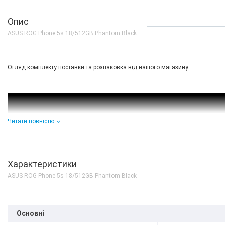
Опис
ASUS ROG Phone 5s 18/512GB Phantom Black
Огляд комплекту поставки та розпаковка від нашого магазину
Читати повністю
Характеристики
ASUS ROG Phone 5s 18/512GB Phantom Black
Основні