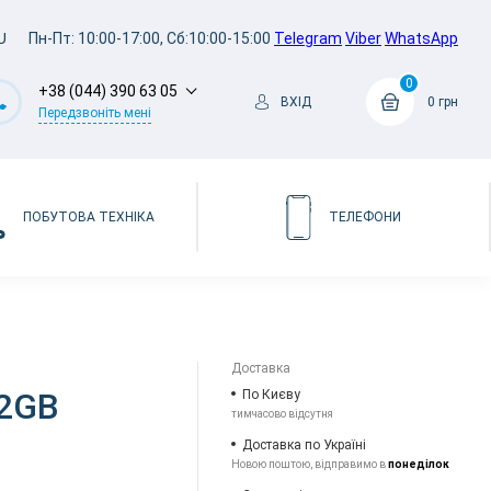
U
Пн-Пт: 10:00-17:00, Сб:10:00-15:00
Telegram
Viber
WhatsApp
0
+38 (044) 390 63 05
ВХІД
0 грн
Передзвоніть мені
ПОБУТОВА ТЕХНІКА
ТЕЛЕФОНИ
Доставка
12GB
По Києву
тимчасово відсутня
Доставка по Україні
Новою поштою, відправимо в
понеділок