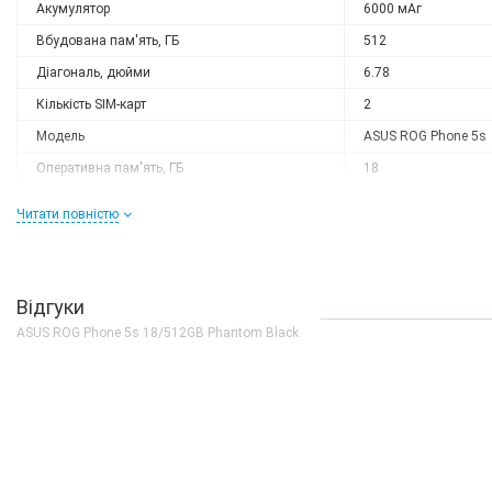
Акумулятор
6000 мАг
Вбудована пам'ять, ГБ
512
Діагональ, дюйми
6.78
Кількість SIM-карт
2
Модель
ASUS ROG Phone 5s
Оперативна пам'ять, ГБ
18
Роздільна здатність
2448x1080
Читати повністю
Слот розширення
немає
Тип матриці
AMOLED
Процесор
Відгуки
Кількість ядер
8
ASUS ROG Phone 5s 18/512GB Phantom Black
Процесор
Qualcomm Snapdrago
Частота, GHz
1x2.99 + 3x2.42 + 4x
Камера
Відеозйомка
8K 30fps