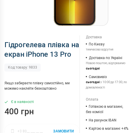
Доставка
Гідрогелева плівка на
По Києву
тимчасово відсутня
екран iPhone 13 Pro
Доставка по Україні
Новою поштою, відправимо
Код товару: 9833
сьогодні
Самовивіз
сьогодні
з 10:00 до 17:00, по
Якщо забираєте плівку самостійно, ми
домовленості
можемо наклеїти безкоштовно
Оплата
Є в наявності
Готівкою в магазині,
400 грн
без комісії
На рахунок IBAN
Картою в магазині +4%
ЗАМОВИТИ