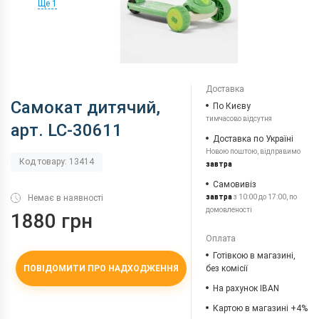
Ще 1
Доставка
Самокат дитячий,
По Києву
тимчасово відсутня
арт. LC-30611
Доставка по Україні
Новою поштою, відправимо
Код товару: 13414
завтра
Самовивіз
Немає в наявності
завтра
з 10:00 до 17:00, по
домовленості
1880 грн
Оплата
Готівкою в магазині,
ПОВІДОМИТИ ПРО НАДХОДЖЕННЯ
без комісії
На рахунок IBAN
Картою в магазині +4%