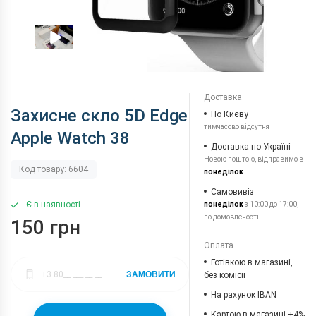
Доставка
Захисне скло 5D Edge
По Києву
тимчасово відсутня
Apple Watch 38
Доставка по Україні
Новою поштою, відправимо в
Код товару: 6604
понеділок
Самовивіз
Є в наявності
понеділок
з 10:00 до 17:00,
по домовленості
150 грн
Оплата
Готівкою в магазині,
ЗАМОВИТИ
без комісії
На рахунок IBAN
Картою в магазині +4%