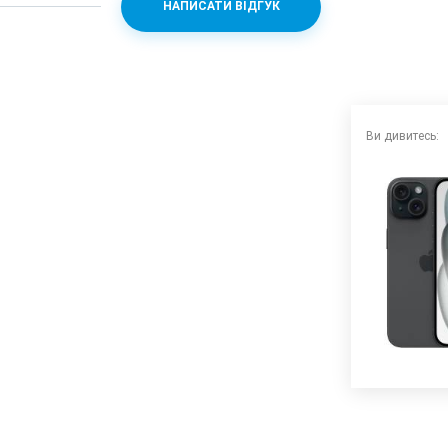
НАПИСАТИ ВІДГУК
ic (4 nm)
02
Ви дивитесь:
(f/2.4)
ло
7.8