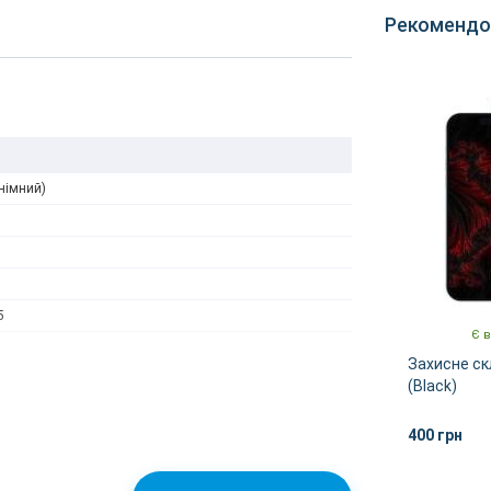
Рекомендо
німний)
5
Є в
Захисне ск
(Black)
400 грн