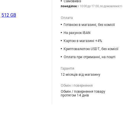
Самовивіз
понеділок
з 10:00 до 17:00, по домовленості
b
512 GB
Оплата
Готівкою в магазині, без комісії
На рахунок IBAN
Картою в магазині +4%
Криптовалютою USDT, без комісії
Оплата при отриманні, на пошті
Гарантія
12 місяців від магазину
Обмін і повернення
Обмін / повернення товару
протягом 14 днів