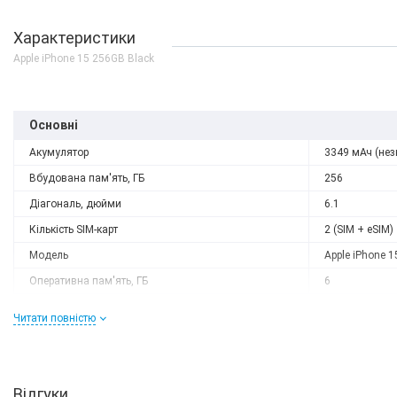
Характеристики
Apple iPhone 15 256GB Black
Основні
Акумулятор
3349 мАч (нез
Вбудована пам'ять, ГБ
256
Діагональ, дюйми
6.1
Кількість SIM-карт
2 (SIM + eSIM)
Модель
Apple iPhone 1
Оперативна пам'ять, ГБ
6
Роздільна здатність
2556 x 1179
Читати повністю
Слот розширення
немає
Тип матриці
OLED
Процесор
Відгуки