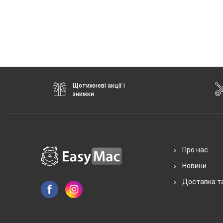
Щотижневі акції і
знижки
Про нас
Новини
Доставка т