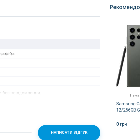
Рекомендо
ікрофібра
 без повідомлення.
Немає в наявності
Немає
ra
Samsung Galaxy S23 Ultra
Samsung Ga
8/256GB Lavender
12/256GB G
0 грн
0 грн
ІШЕ
ДЕТАЛЬНІШЕ
НАПИСАТИ ВІДГУК