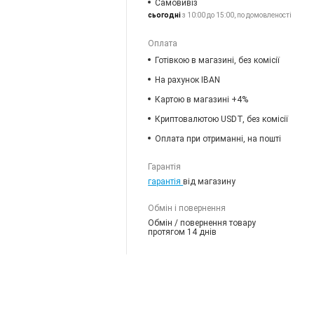
Самовивіз
сьогодні
з 10:00 до 15:00, по домовленості
Оплата
Готівкою в магазині, без комісії
На рахунок IBAN
Картою в магазині +4%
Криптовалютою USDT, без комісії
Оплата при отриманні, на пошті
Гарантія
гарантія
від магазину
Обмін і повернення
Обмін / повернення товару
протягом 14 днів