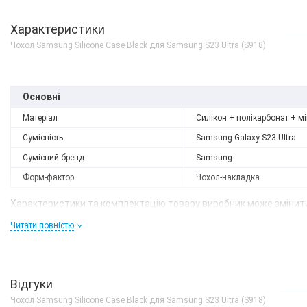
Характеристики
Чохол Samsung Silicone Case Black для Samsung S23 Ultra (S918)
Основні
Матеріал
Силікон + полікарбонат + м
Сумісність
Samsung Galaxy S23 Ultra
Сумісний бренд
Samsung
Форм-фактор
Чохол-накладка
Характеристики та комплектацію товару виробник може змінити
Немає в наявності
Читати повністю
Samsung Galaxy S23 Ult
8/256GB Green
0 грн
ДЕТАЛЬН
Відгуки
Чохол Samsung Silicone Case Black для Samsung S23 Ultra (S918)