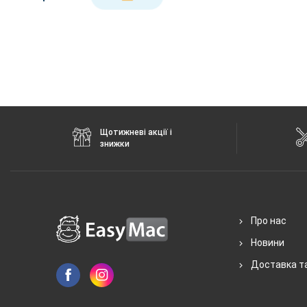
Щотижневі акції і
знижки
Про нас
Новини
Доставка т