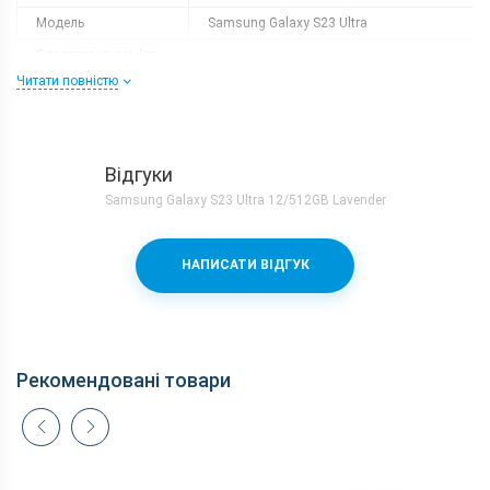
Модель
Samsung Galaxy S23 Ultra
Оперативна пам'ять,
12
ГБ
Читати повністю
Роздільна здатність
3088x1440
Слот розширення
немає
Тип матриці
Dynamic AMOLED 2X
Відгуки
Samsung Galaxy S23 Ultra 12/512GB Lavender
Процесор
Кількість ядер
8
НАПИСАТИ ВІДГУК
Qualcomm Snapdragon 8 Gen 2 +
Процесор
Adreno 740
Частота, GHz
1x3.36 + 2x2.8 + 2x2.8 + 3x2.0
Камера
Рекомендовані товари
Відеозйомка
UHD 8K (7680 x 4320) @60fps
200 (f/1.7) + 12 (f/2.2) + 10 (f/4.9) + 10
Основна камера, Мп
(f/2.4)
Фронтальна камера,
12 (f/2.2)