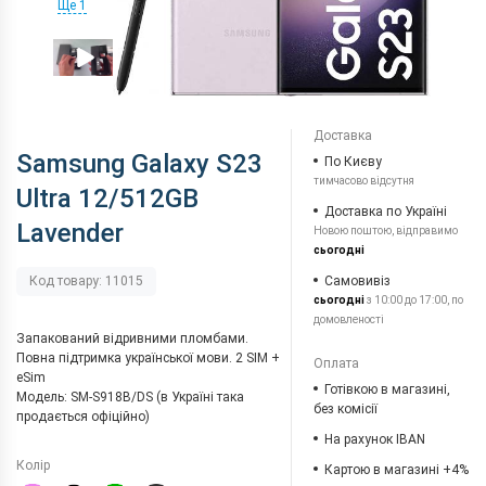
Ще 1
Доставка
Samsung Galaxy S23
По Києву
тимчасово відсутня
Ultra 12/512GB
Доставка по Україні
Lavender
Новою поштою, відправимо
сьогодні
Самовивіз
Код товару: 11015
сьогодні
з 10:00 до 17:00, по
домовленості
Запакований відривними пломбами.
Повна підтримка української мови. 2 SIM +
Оплата
eSim
Готівкою в магазині,
Модель: SM-S918B/DS (в Україні така
без комісії
продається офіційно)
На рахунок IBAN
Колір
Картою в магазині +4%