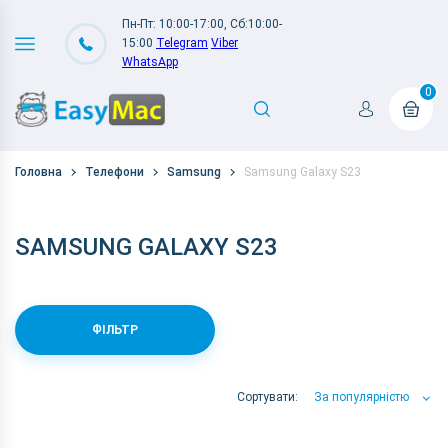
Пн-Пт: 10:00-17:00, Сб:10:00-
15:00
Telegram
Viber
WhatsApp
0
Головна
Телефони
Samsung
Samsung Galaxy S23
SAMSUNG GALAXY S23
ФІЛЬТР
Сортувати:
За популярністю
За популярністю
За ціною
За Назвою А-Я