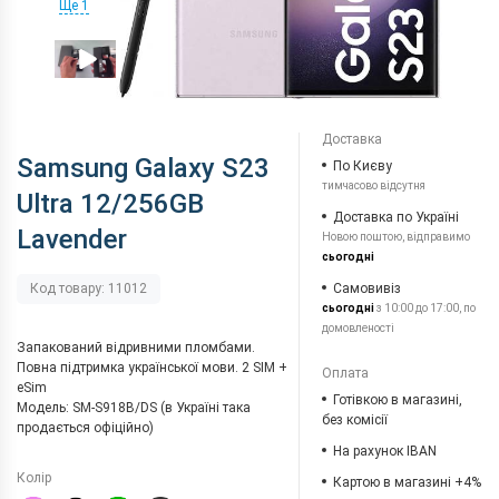
Ще 1
Доставка
Samsung Galaxy S23
По Києву
тимчасово відсутня
Ultra 12/256GB
Доставка по Україні
Lavender
Новою поштою, відправимо
сьогодні
Самовивіз
Код товару: 11012
сьогодні
з 10:00 до 17:00, по
домовленості
Запакований відривними пломбами.
Повна підтримка української мови. 2 SIM +
Оплата
eSim
Готівкою в магазині,
Модель: SM-S918B/DS (в Україні така
без комісії
продається офіційно)
На рахунок IBAN
Колір
Картою в магазині +4%