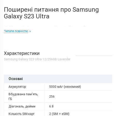
Поширені питання про Samsung
Galaxy S23 Ultra
▼
Чи є підтримка української мови?
Читати повністю
▼
Чи є в ньому підтримка eSIM?
▼
Чи є запис дзвінків у Samsung Galaxy S23
Характеристики
Ultra?
Samsung Galaxy S23 Ultra 12/256GB Lavender
Відео розпаковки
Основні
Акумулятор
5000 мАг (незнімний)
Вбудована пам'ять,
256
ГБ
Діагональ, дюйми
6.8
Кількість SIM-карт
2 (SIM + eSIM)