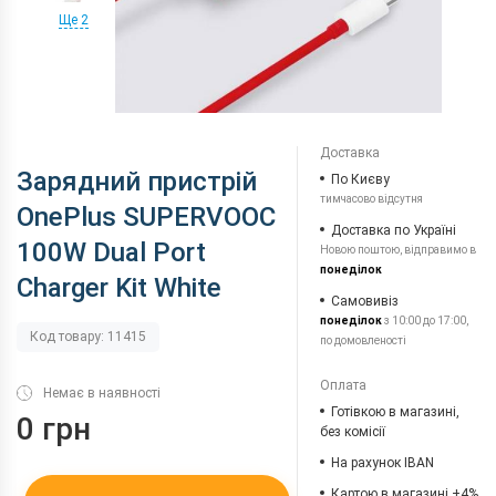
Ще 2
Доставка
Зарядний пристрій
По Києву
тимчасово відсутня
OnePlus SUPERVOOC
Доставка по Україні
100W Dual Port
Новою поштою, відправимо в
понеділок
Charger Kit White
Самовивіз
понеділок
з 10:00 до 17:00,
Код товару: 11415
по домовленості
Оплата
Немає в наявності
Готівкою в магазині,
0 грн
без комісії
На рахунок IBAN
Картою в магазині +4%