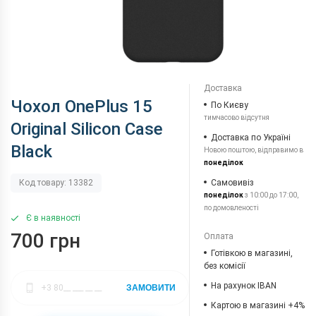
Доставка
Чохол OnePlus 15
По Києву
тимчасово відсутня
Original Silicon Case
Доставка по Україні
Black
Новою поштою, відправимо в
понеділок
Самовивіз
Код товару: 13382
понеділок
з 10:00 до 17:00,
по домовленості
Є в наявності
700 грн
Оплата
Готівкою в магазині,
без комісії
На рахунок IBAN
ЗАМОВИТИ
Картою в магазині +4%