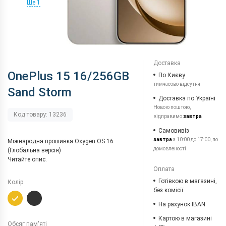
Ще 1
Доставка
OnePlus 15 16/256GB
По Києву
тимчасово відсутня
Sand Storm
Доставка по Україні
Новою поштою,
Код товару: 13236
відправимо
завтра
Самовивіз
завтра
з 10:00 до 17:00, по
Міжнародна прошивка Oxygen OS 16
домовленості
(Глобальна версія)
Читайте опис.
Оплата
Готівкою в магазині,
Колір
без комісії
На рахунок IBAN
Картою в магазині
Обсяг пам'яті