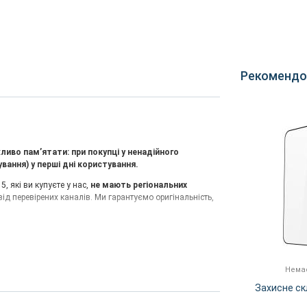
Рекомендо
ливо памʼятати: при покупці у ненадійного
ання) у перші дні користування.
, які ви купуєте у нас,
не мають регіональних
д перевірених каналів. Ми гарантуємо оригінальність,
маємо регіональні обмеження сторонніх пристроїв.
Це
рошиваємо смартфон на
офіційну глобальну
Немає в наявності
Немає
, придбаних не у нас —
2500 грн
.
al
Чохол OnePlus 15 Original
Захисне ск
 версія) vs OnePlus 15
Silicon Case Sand Storm