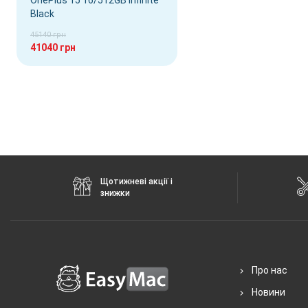
OnePlus 15 16/512GB Infinite
Black
Аудіороз'єм
Type-C
45140 грн
Стандарти зв'язку
5G, 4G, 3G, 2G
41040 грн
Характеристики та комплектацію товару виробник може змінити
Доказ роботи VoLTE
На відео нижче показано реальну роботу
VoLTE та VoWiFi
на OneP
Щотижневі акції і
знижки
Про нас
Новини