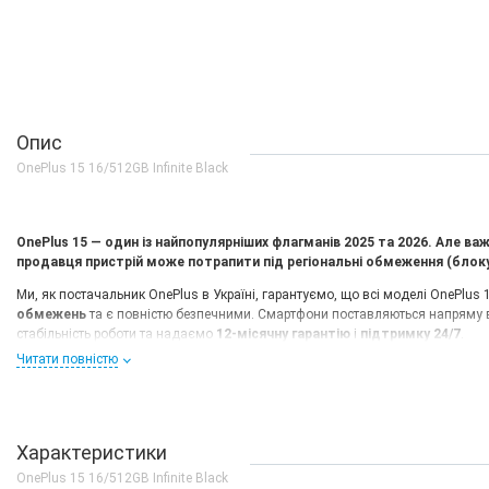
Опис
OnePlus 15 16/512GB Infinite Black
OnePlus 15 — один із найпопулярніших флагманів 2025 та 2026. Але важ
продавця пристрій може потрапити під регіональні обмеження (блокув
Ми, як постачальник OnePlus в Україні, гарантуємо, що всі моделі OnePlus 15
обмежень
та є повністю безпечними. Смартфони поставляються напряму ві
стабільність роботи та надаємо
12-місячну гарантію
і
підтримку 24/7
.
Читати повністю
Ми не обслуговуємо смартфони, придбані в інших магазинах, і не зні
забезпечує безпеку та високий рівень сервісу нашим клієнтам.
Окрім продажу, ми надаємо повну програмну підготовку OnePlus 15:
п
Є в наявності
прошивку OxygenOS
.
Для наших покупців — безкоштовно.
Для пристроїв
Характеристики
Чохол OnePlus 15 Origin
Порівняння OnePlus 15 (наша прошита
OnePlus 15 16/512GB Infinite Black
Silicon Case Black