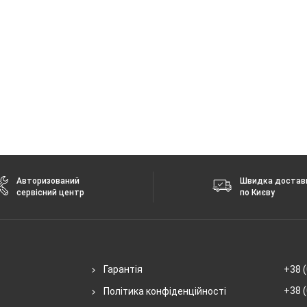
 без повідомлення.
 та VoWiFi
lus 15 перешитому після нашого налаштування.
Авторизований
Швидка достав
сервісний центр
по Києву
Гарантія
+38 (
+38 (
Політика конфіденційності