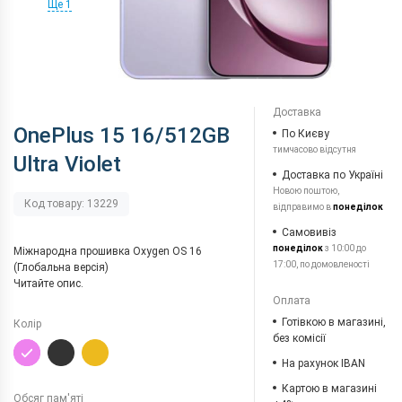
Ще 1
Доставка
OnePlus 15 16/512GB
По Києву
тимчасово відсутня
Ultra Violet
Доставка по Україні
Новою поштою,
Код товару: 13229
відправимо в
понеділок
Самовивіз
понеділок
з 10:00 до
Міжнародна прошивка Oxygen OS 16
17:00, по домовленості
(Глобальна версія)
Читайте опис.
Оплата
Готівкою в магазині,
Колір
без комісії
На рахунок IBAN
Картою в магазині
Обсяг пам'яті