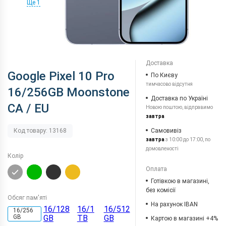
Ще 1
Доставка
Google Pixel 10 Pro
По Києву
тимчасово відсутня
16/256GB Moonstone
Доставка по Україні
CA / EU
Новою поштою, відправимо
завтра
Самовивіз
Код товару: 13168
завтра
з 10:00 до 17:00, по
домовленості
Колір
Оплата
Готівкою в магазині,
без комісії
Обсяг пам'яті
На рахунок IBAN
16/128
16/1
16/512
16/256
GB
GB
TB
GB
Картою в магазині +4%