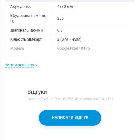
Акумулятор
4870 мАг
Вбудована пам'ять,
256
ГБ
Діагональ, дюйми
6.3
Кількість SIM-карт
2 (SIM + eSIM)
Модель
Google Pixel 10 Pro
Оперативна
16
пам'ять, ГБ
Читати повністю
Роздільна здатність
2856 x 1280
Слот розширення
немає
Тип матриці
OLED
Відгуки
Google Pixel 10 Pro 16/256GB Moonstone CA / EU
Процесор
Кількість ядер
8
НАПИСАТИ ВІДГУК
Google Tensor G5 (3 nm) + PowerVR DXT-
Процесор
48-1536
Частота, GHz
1x3.78 + 5x3.05 + 2x2.25