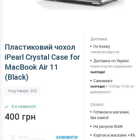
Доставка
Пластиковий чохол
По Києву
тимчасово відсутня
iPearl Crystal Case for
Доставка по Україні
MacBook Air 11
Новою поштою, відправимо
сьогодні
(Black)
Самовивіз
сьогодні
з 10:00 до 15:00, по
Код товару: 262
домовленості
Оплата
Є в наявності
Готівкою в магазині,
400 грн
без комісії
На рахунок IBAN
Картою в магазині +4%
ЗАМОВИТИ