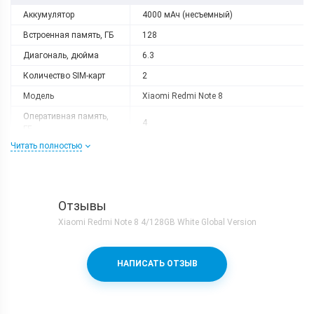
Аккумулятор
4000 мАч (несъемный)
Встроенная память, ГБ
128
Диагональ, дюйма
6.3
Количество SIM-карт
2
Модель
Xiaomi Redmi Note 8
Оперативная память,
4
ГБ
Читать полностью
Разрешение
2340x1080
Слот расширения
MicroSD (до 256 GB)
Тип матрицы
IPS
Отзывы
Процессор
Xiaomi Redmi Note 8 4/128GB White Global Version
Количество ядер
8
Qualcomm Snapdragon 665 + Adreno
Процессор
НАПИСАТЬ ОТЗЫВ
610
Частота, GHz
4x2.0 + 4x1.8
Камера