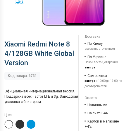
Ще 3
Доставка
Xiaomi Redmi Note 8
По Киеву
временно отсутствует
4/128GB White Global
По Украине
Version
Новой почтой, отправим
завтра
Самовывоз
Код товара: 6731
завтра
с 10:00 до 17:00, по
договоренности
Официальная интернациональная версия.
Поддержка всех частот LTE и 3g. Заводская
Оплата
упаковка с блистером.
Наличными
На счет IBAN
Цвет
Картой в магазине
+4%