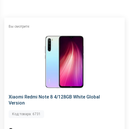
GPS
Есть
NFC
Нету
Wi-Fi
802.11 a/b/g/n/ас, 2.4+5 ГГц
Вы смотрите:
Аудиоразъем
3.5 мм
Интерфейсный разъем
Type-C
Xiaomi Redmi Note 8 4/128GB White Global
Version
Код товара: 6731