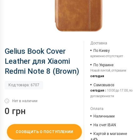
Доставка
Gelius Book Cover
По Киеву
временно отсутствует
Leather для Xiaomi
По Украине
Redmi Note 8 (Brown)
Новой почтой, отправим
сегодня
Самовывоз
Код товара: 6707
сегодня
с 10:00 до 17:00, по
договоренности
Нет в наличии
0 грн
Оплата
Наличными
На счет IBAN
СООБЩИТЬ О ПОСТУПЛЕНИИ
Картой в магазине
+4%