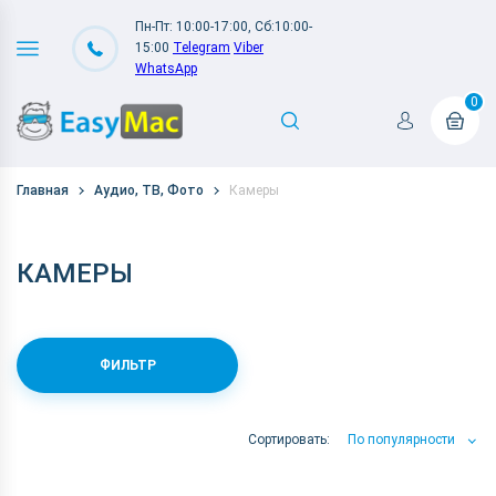
Пн-Пт: 10:00-17:00, Сб:10:00-
15:00
Telegram
Viber
WhatsApp
0
Главная
Аудио, ТВ, Фото
Камеры
КАМЕРЫ
ФИЛЬТР
Сортировать:
По популярности
По популярности
По цене
По Названию А-Я