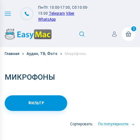
Пн-Пт: 10:00-17:00, Сб:10:00-
15:00
Telegram
Viber
WhatsApp
0
Главная
Аудио, ТВ, Фото
Микрофоны
МИКРОФОНЫ
ФИЛЬТР
Сортировать:
По популярности
По популярности
По цене
По Названию А-Я