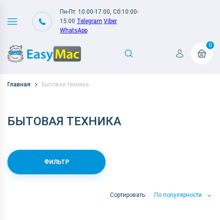
Пн-Пт: 10:00-17:00, Сб:10:00-
15:00
Telegram
Viber
WhatsApp
0
Главная
Бытовая техника
БЫТОВАЯ ТЕХНИКА
ФИЛЬТР
Сортировать:
По популярности
По популярности
По цене
По Названию А-Я