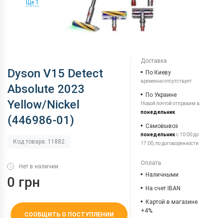
Ще 1
Доставка
Dyson V15 Detect
По Киеву
временно отсутствует
Absolute 2023
По Украине
Yellow/Nickel
Новой почтой отправим в
понедельник
(446986-01)
Самовывоз
понедельник
с 10:00 до
Код товара: 11882
17:00, по договоренности
Оплата
Нет в наличии
Наличными
0 грн
На счет IBAN
Картой в магазине
+4%
СООБЩИТЬ О ПОСТУПЛЕНИИ