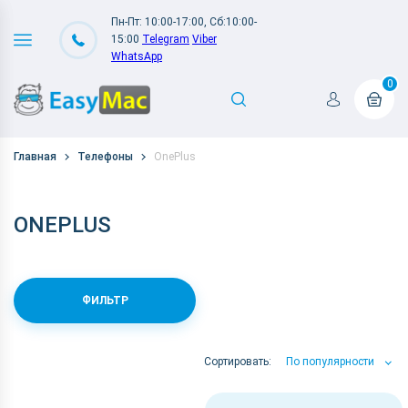
Пн-Пт: 10:00-17:00, Сб:10:00-
15:00
Telegram
Viber
WhatsApp
0
Главная
Телефоны
OnePlus
ONEPLUS
ФИЛЬТР
Сортировать:
По популярности
По популярности
По цене
По Названию А-Я