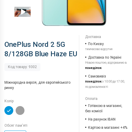
Доставка
OnePlus Nord 2 5G
По Києву
тимчасово відсутня
8/128GB Blue Haze EU
Доставка по Україні
Новою поштою, відправимо в
Код товару: 9302
понеділок
Самовивіз
понеділок
з 10:00 до 17:00,
Міжнародна версія, для європейського
по домовленості
ринку
Оплата
Колір
Готівкою в магазині,
без комісії
На рахунок IBAN
Обсяг пам'яті
Картою в магазині +4%