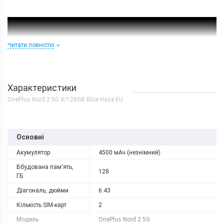
Читати повністю
Характеристики
OnePlus Nord 2 5G 8/128GB Blue Haze EU
Основні
Акумулятор
4500 мАч (незнімний)
Вбудована пам'ять,
128
ГБ
Діагональ, дюйми
6.43
Кількість SIM-карт
2
Модель
OnePlus Nord 2 5G