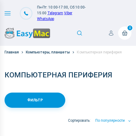
Пн-Пт: 10:00-17:00, Сб:10:00-
15:00
Telegram
Viber
WhatsApp
0
Главная
Компьютеры, планшеты
Компьютерная периферия
КОМПЬЮТЕРНАЯ ПЕРИФЕРИЯ
ФИЛЬТР
Сортировать:
По популярности
По популярности
По цене
По Названию А-Я