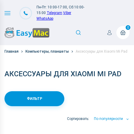
Пн-Пт: 10:00-17:00, Сб:10:00-
15:00
Telegram
Viber
WhatsApp
0
Главная
Компьютеры, планшеты
Аксессуары для Xiaomi Mi Pad
АКСЕССУАРЫ ДЛЯ XIAOMI MI PAD
ФИЛЬТР
Сортировать:
По популярности
По популярности
По цене
По Названию А-Я