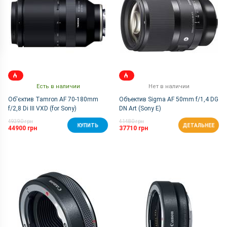
Есть в наличии
Нет в наличии
Об'єктив Tamron AF 70-180mm
Объектив Sigma AF 50mm f/1,4 DG
f/2,8 Di III VXD (for Sony)
DN Art (Sony E)
49390 грн
41480 грн
КУПИТЬ
ДЕТАЛЬНЕЕ
44900 грн
37710 грн