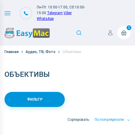
Пн-Пт: 10:00-17:00, Сб:10:00-
15:00
Telegram
Viber
WhatsApp
0
Главная
Аудио, ТВ, Фото
Объективы
ОБЪЕКТИВЫ
ФИЛЬТР
Сортировать:
По популярности
По популярности
По цене
По Названию А-Я