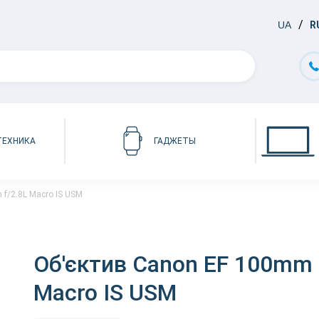
UA
R
ТЕХНИКА
ГАДЖЕТЫ
f/2.8L Macro IS USM
Об'єктив Canon EF 100mm 
Macro IS USM