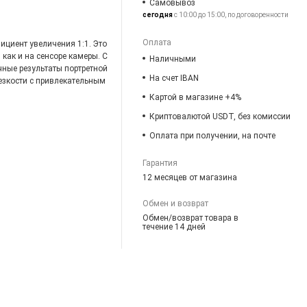
Самовывоз
сегодня
с 10:00 до 15:00, по договоренности
Оплата
ициент увеличения 1:1. Это
 как и на сенсоре камеры. С
Наличными
чные результаты портретной
На счет IBAN
езкости с привлекательным
Картой в магазине +4%
Криптовалютой USDT, без комиссии
Оплата при получении, на почте
Гарантия
12 месяцев от магазина
Обмен и возврат
Обмен/возврат товара в
течение 14 дней