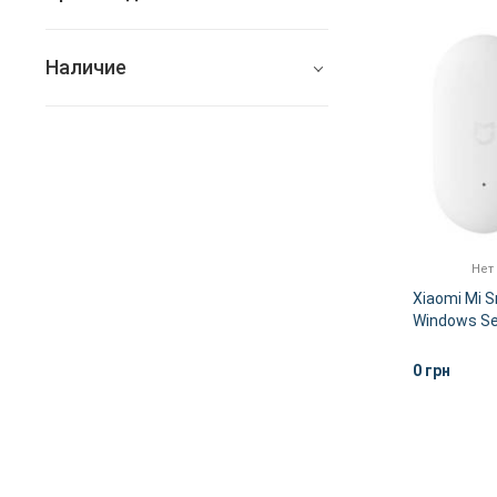
Xiaomi
Наличие
Все
Нет в наличии
Нет
Xiaomi Mi S
Windows Sen
(YTC4005C
0 грн