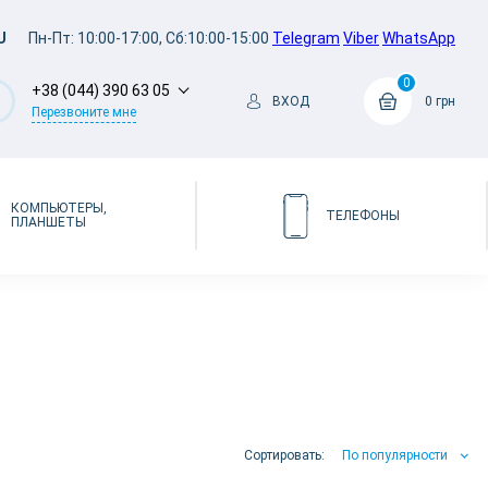
U
Пн-Пт: 10:00-17:00, Сб:10:00-15:00
Telegram
Viber
WhatsApp
0
+38 (044) 390 63 05
ВХОД
0 грн
Перезвоните мне
КОМПЬЮТЕРЫ,
ТЕЛЕФОНЫ
ПЛАНШЕТЫ
Сортировать:
По популярности
По популярности
По цене