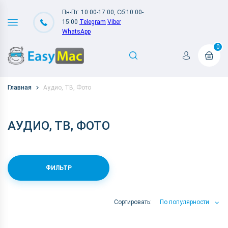
Пн-Пт: 10:00-17:00, Сб:10:00-
15:00
Telegram
Viber
WhatsApp
0
Главная
Аудио, ТВ, Фото
АУДИО, ТВ, ФОТО
ФИЛЬТР
Сортировать:
По популярности
По популярности
По цене
По Названию А-Я