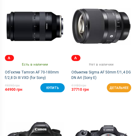
Есть в наличии
Нет в наличии
Об'єктив Tamron AF 70-180mm
Объектив Sigma AF 50mm f/1,4 DG
f/2,8 Di III VXD (for Sony)
DN Art (Sony E)
49390 грн
41480 грн
КУПИТЬ
ДЕТАЛЬНЕЕ
44900 грн
37710 грн