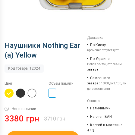
Доставка
Наушники Nothing Ear
По Киеву
временно отсутствует
(a) Yellow
По Украине
Новой почтой, отправим
Код товара: 12024
завтра
Самовывоз
Цвет
Объем памяти
завтра
с 10:00 до 17:00, по
договоренности
.
Оплата
Наличными
Нет в наличии
3380 грн
На счет IBAN
3710 грн
Картой в магазине
+4%