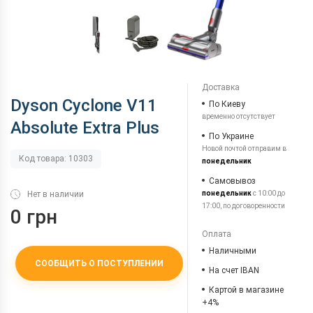
Доставка
Dyson Cyclone V11
По Киеву
временно отсутствует
Absolute Extra Plus
По Украине
Новой почтой отправим в
Код товара: 10303
понедельник
Самовывоз
Нет в наличии
понедельник
с 10:00 до
17:00, по договоренности
0 грн
Оплата
Наличными
СООБЩИТЬ О ПОСТУПЛЕНИИ
На счет IBAN
Картой в магазине
+4%