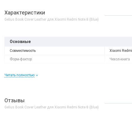
Характеристики
Gelius Book Cover Leather для Xiaomi Redmi Note 8 (Blue)
Основные
Совместимость
Xiaomi Redmi
Форм-фактор
Чехол-книга
Читать полностью
Нет в наличии
Xiaomi Redmi Note 8 3/
Отзывы
White Global Version
Gelius Book Cover Leather для Xiaomi Redmi Note 8 (Blue)
0 грн
ДЕТАЛЬ