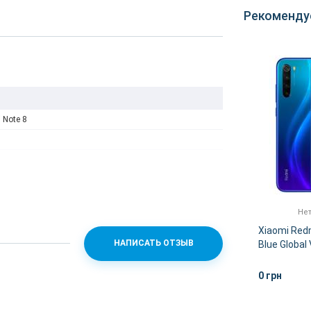
Рекоменду
 Note 8
Нет в наличии
Нет
32GB
Xiaomi Redmi Note 8 4/128GB
Xiaomi Red
НАПИСАТЬ ОТЗЫВ
White Global Version
Blue Global
0 грн
0 грн
НЕЕ
ДЕТАЛЬНЕЕ