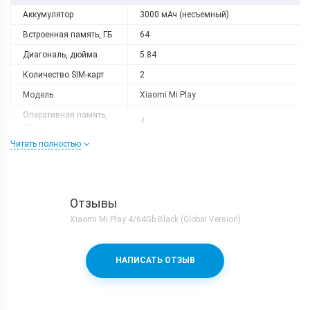
Аккумулятор
3000 мАч (несъемный)
Встроенная память, ГБ
64
Диагональ, дюйма
5.84
Количество SIM-карт
2
Модель
Xiaomi Mi Play
Оперативная память,
4
ГБ
Читать полностью
Разрешение
2280x1080
Слот расширения
MicroSD (до 256 GB)
Тип матрицы
IPS
Отзывы
Процессор
Xiaomi Mi Play 4/64Gb Black (Global Version)
Количество ядер
8
Mediatek Helio P35 + IMG PowerVR
Процессор
НАПИСАТЬ ОТЗЫВ
GE8320
Частота, GHz
2.3
Камера