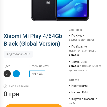
Доставка
Xiaomi Mi Play 4/64Gb
По Киеву
временно отсутствует
Black (Global Version)
По Украине
Новой почтой, отправим
Код товара: 5982
сегодня
Самовывоз
Цвет
Объем памяти
сегодня
с 10:00 до 17:00, по
договоренности
4/64 GB
Оплата
Наличными
Нет в наличии
0 грн
На счет IBAN
Картой в магазине
+4%