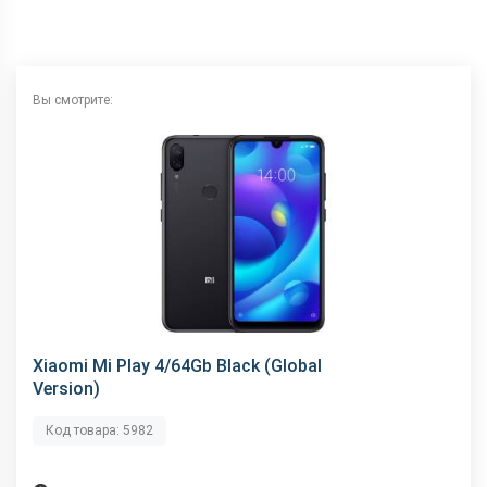
NFC
Нету
Wi-Fi
802.11 a/b/g/n/ас, 2.4+5 ГГц
Аудиоразъем
3.5 мм
Вы смотрите:
Интерфейсный разъем
microUSB
Xiaomi Mi Play 4/64Gb Black (Global
Version)
Код товара: 5982