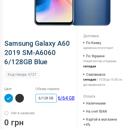
Доставка
Samsung Galaxy A60
По Киеву
временно отсутствует
2019 SM-A6060
По Украине
6/128GB Blue
Новой почтой, отправим
сегодня
Самовывоз
Код товара: 6727
сегодня
с 10:00 до 15:00, по
договоренности
Цвет
Объем памяти
Оплата
6/64 GB
6/128 GB
Наличными
На счет IBAN
Нет в наличии
Картой в магазине
0 грн
+4%