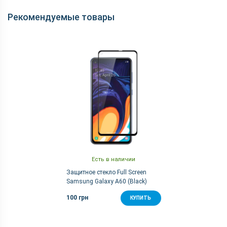
Видеосъемка
1080p 30fps
Рекомендуемые товары
Вспышка
Есть
Основная камера, Мп
32 (f/1.7) + 8 (f/2.2) + 5 (f/2.2)
Фронтальная камера,
16 (f/2.0)
Мп
Корпус
Вес, г
168
Защита от пыли и
Нету
влаги
Материал рамки и
Пластик
крышки
Размеры, мм
155.3x73.9x7.9
Есть в наличии
Защитное стекло Full Screen
Коммуникации
Samsung Galaxy A60 (Black)
Bluetooth
5.0
100 грн
КУПИТЬ
FM-радио
Есть
GPS
Есть