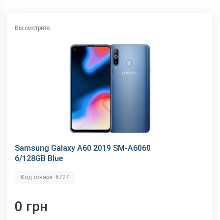
NFC
Есть
Wi-Fi
802.11 a/b/g/n/ас, 2.4+5 ГГц
Вы смотрите:
Аудиоразъем
3.5 мм
Интерфейсный разъем
Type-C
Samsung Galaxy A60 2019 SM-A6060
6/128GB Blue
Код товара: 6727
0 грн