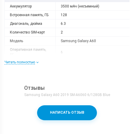
Аккумулятор
3500 мАч (несъемный)
Встроенная память, ГБ
128
Диагональ, дюйма
6.3
Количество SIM-карт
2
Модель
Samsung Galaxy A60
Оперативная память,
6
ГБ
Читать полностью
Разрешение
2340x1080
Слот расширения
microSD
Тип матрицы
PLS TFT
Отзывы
Процессор
Samsung Galaxy A60 2019 SM-A6060 6/128GB Blue
Количество ядер
8
Qualcomm Snapdragon 675 + Adreno
Процессор
НАПИСАТЬ ОТЗЫВ
612
Частота, GHz
2x2.0 + 6x1.7
Камера