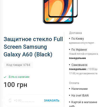
Доставка
Защитное стекло Full
По Киеву
временно отсутствует
Screen Samsung
По Украине
Galaxy A60 (Black)
Новой почтой отправим в
понедельник
Самовывоз
Код товара: 6784
понедельник
с 10:00 до
17:00, по договоренности
Есть в наличии
100 грн
Оплата
Наличными
На счет IBAN
ЗАКАЗАТЬ
Картой в магазине
+4%