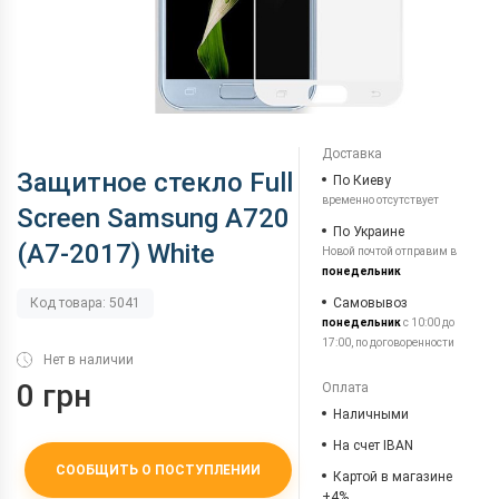
Доставка
Защитное стекло Full
По Киеву
временно отсутствует
Screen Samsung A720
По Украине
(A7-2017) White
Новой почтой отправим в
понедельник
Самовывоз
Код товара: 5041
понедельник
с 10:00 до
17:00, по договоренности
Нет в наличии
0 грн
Оплата
Наличными
На счет IBAN
СООБЩИТЬ О ПОСТУПЛЕНИИ
Картой в магазине
+4%