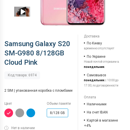
Доставка
Samsung Galaxy S20
По Киеву
временно отсутствует
SM-G980 8/128GB
По Украине
Cloud Pink
Новой почтой отправим в
понедельник
Самовывоз
Код товара: 6974
понедельник
с 10:00 до
17:00, по договоренности
2 SIM | упакованная коробка с пломбами
Оплата
Цвет
Объем памяти
Наличными
На счет IBAN
8/128 GB
Картой в магазине
+4%
Нет в наличии